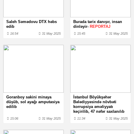
Saleh Səmədovu DTX həbs
Burada tarix danışır, insan
edib
dinləyir-
REPORTAJ
16:54
31 May 2025
15:45
31 May 2025
Goranboy sakini minaya
İstanbul Böyükşəhər
düşüb, sol ayağı amputasiya
Bələdiyyəsində növbəti
edilib
korrupsiya əməliyyatı
keçirilib, 47 nəfər saxlanılıb
15:06
31 May 2025
11:34
31 May 2025