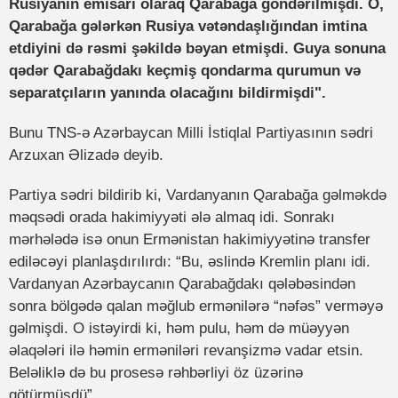
Rusiyanın emisarı olaraq Qarabağa göndərilmişdi. O,
Qarabağa gələrkən Rusiya vətəndaşlığından imtina
etdiyini də rəsmi şəkildə bəyan etmişdi. Guya sonuna
qədər Qarabağdakı keçmiş qondarma qurumun və
separatçıların yanında olacağını bildirmişdi".
Bunu TNS-ə Azərbaycan Milli İstiqlal Partiyasının sədri
Arzuxan Əlizadə deyib.
Partiya sədri bildirib ki, Vardanyanın Qarabağa gəlməkdə
məqsədi orada hakimiyyəti ələ almaq idi. Sonrakı
mərhələdə isə onun Ermənistan hakimiyyətinə transfer
ediləcəyi planlaşdırılırdı: “Bu, əslində Kremlin planı idi.
Vardanyan Azərbaycanın Qarabağdakı qələbəsindən
sonra bölgədə qalan məğlub ermənilərə “nəfəs” verməyə
gəlmişdi. O istəyirdi ki, həm pulu, həm də müəyyən
əlaqələri ilə həmin erməniləri revanşizmə vadar etsin.
Beləliklə də bu prosesə rəhbərliyi öz üzərinə
götürmüşdü”.