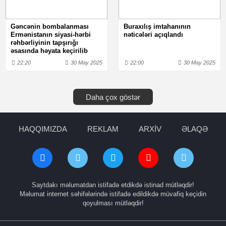
Gəncənin bombalanması
Buraxılış imtahanının
Ermənistanın siyasi-hərbi
nəticələri açıqlandı
rəhbərliyinin tapşırığı
əsasında həyata keçirilib
22:20
30 May 2025
22:00
30 May 2025
Daha çox göstər
HAQQIMIZDA
REKLAM
ARXİV
ƏLAQƏ
Saytdakı məlumatdan istifadə etdikdə istinad mütləqdir!
Məlumat internet səhifələrində istifadə edildikdə müvafiq keçidin
qoyulması mütləqdir!