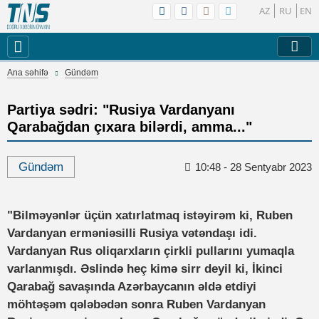
AZ
RU
EN
Ana səhifə
Gündəm
Partiya sədri: "Rusiya Vardanyanı
Qarabağdan çıxara bilərdi, amma..."
Gündəm
10:48 - 28 Sentyabr 2023
"Bilməyənlər üçün xatırlatmaq istəyirəm ki, Ruben
Vardanyan erməniəsilli Rusiya vətəndaşı idi.
Vardanyan Rus oliqarxların çirkli pullarını yumaqla
varlanmışdı. Əslində heç kimə sirr deyil ki, İkinci
Qarabağ savaşında Azərbaycanın əldə etdiyi
möhtəşəm qələbədən sonra Ruben Vardanyan