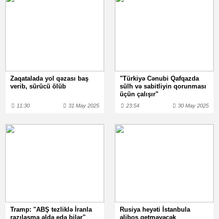
Zaqatalada yol qəzası baş
"Türkiyə Cənubi Qafqazda
verib, sürücü ölüb
sülh və sabitliyin qorunması
üçün çalışır"
11:30
31 May 2025
23:54
30 May 2025
Tramp: "ABŞ tezliklə İranla
Rusiya heyəti İstanbula
razılaşma əldə edə bilər"
əliboş getməyəcək