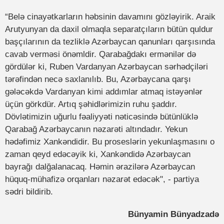
“Belə cinayətkarların həbsinin davamını gözləyirik. Araik
Arutyunyan da daxil olmaqla separatçıların bütün quldur
başçılarının da tezliklə Azərbaycan qanunları qarşısında
cavab verməsi önəmldir. Qarabağdakı ermənilər də
gördülər ki, Ruben Vardanyan Azərbaycan sərhədçiləri
tərəfindən necə saxlanılıb. Bu, Azərbaycana qarşı
gələcəkdə Vardanyan kimi addımlar atmaq istəyənlər
üçün görkdür. Artıq şəhidlərimizin ruhu şaddır.
Dövlətimizin uğurlu fəaliyyəti nəticəsində bütünlüklə
Qarabağ Azərbaycanın nəzarəti altındadır. Yekun
hədəfimiz Xankəndidir. Bu proseslərin yekunlaşmasını o
zaman qeyd edəcəyik ki, Xankəndidə Azərbaycan
bayrağı dalğalanacaq. Həmin ərazilərə Azərbaycan
hüquq-mühafizə orqanları nəzarət edəcək", - partiya
sədri bildirib.
Bünyamin Bünyadzadə