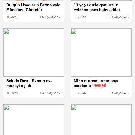
Bu gün Uşaqların Beynəlxalq
13 yaşlı qızla qanunsuz
Müdafiəsi Günüdür
evlənən şəxs həbs edildi
08:43
01 İyun 2025
19:47
31 May 2025
Bakıda Rəsul Rzanın ev-
Mina qurbanlarının sayı
muzeyi açılıb
açıqlanıb-
RƏSMİ
18:44
31 May 2025
18:00
31 May 2025