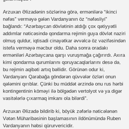
Arzuxan Əlizadənin sözlərinə görə, ermənilərə “ikinci
nəfəs” verməyə gələn Vardanyanın öz “nəfəsliyi”
bağlandı: “Azərbaycan dövlətinin atdığı çox qətiyyətli
addımlar nəticəsində qondarma rejimin guya dövlət naziri
olmuş quldur, iqtisadi cinayətkar əvvəlcə öz vəzifəsindən
istefa verməyə məcbur oldu. Daha sonra oradakı
erməniləri Azərbaycana qarşı vuruşmağa çağırırdı. Axıra
kimi qondarma qurumlarını qoruyacaqlarlarını desə də,
bu rejimin aqibəti artıq bəllidir. Görünən odur ki,
Vardanyanı Qarabağa göndərən qüvvələr özləri onun
qələmini qırıblar. Çünki bu müddət ərzində onu rus hərbi
kontingentinin köməyi ilə bölgədən vertolyot və ya digər
vasitələrlə çıxarmaq imkanı ola bilərdi”.
Arzuxan Əlizadə bildirib ki, böyük zəfərlə nəticələnən
Vətən Müharibəsinin başlamasının ildönümündə Ruben
Vardanyanın həbsi qürurvericidir.