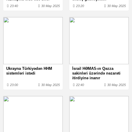
23:40
30 May 2025
23:20
30 May 2025
Ukrayna Türkiyədən HHM
İsrail HƏMAS-ın Qəzza
sistemləri istədi
sakinləri üzərində nəzarəti
itirdiyinə inanır
23:00
30 May 2025
22:40
30 May 2025