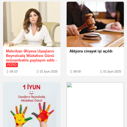
Mehriban Əliyeva Uşaqların
Aktyora cinayət işi açıldı
Beynəlxalq Müdafiəsi Günü
münasibətilə paylaşım edib -
FOTO
09:10
01 İyun 2025
09:00
01 İyun 2025