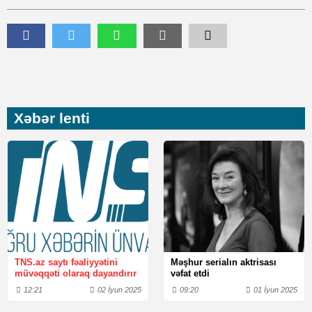
Xəbər lenti
TNS.az saytı fəaliyyətini
Məşhur serialın aktrisası
müvəqqəti olaraq dayandırır
vəfat etdi
12:21
02 İyun 2025
09:20
01 İyun 2025