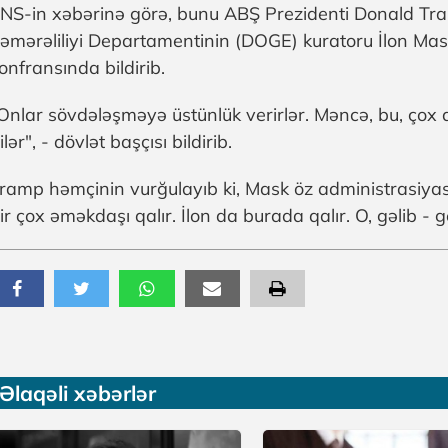
NS-in xəbərinə görə, bunu ABŞ Prezidenti Donald Tr
əmərəliliyi Departamentinin (DOGE) kuratoru İlon Mask
onfransında bildirib.
Onlar sövdələşməyə üstünlük verirlər. Məncə, bu, ço
ilər", - dövlət başçısı bildirib.
ramp həmçinin vurğulayıb ki, Mask öz administrasiyas
ir çox əməkdaşı qalır. İlon da burada qalır. O, gəlib - 
Əlaqəli xəbərlər