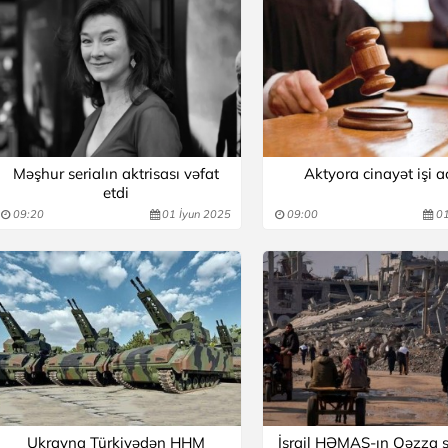
Məşhur serialın aktrisası vəfat
Aktyora cinayət işi aç
etdi
09:20
01 İyun 2025
09:00
01
Ukrayna Türkiyədən HHM
İsrail HƏMAS-ın Qəzza s