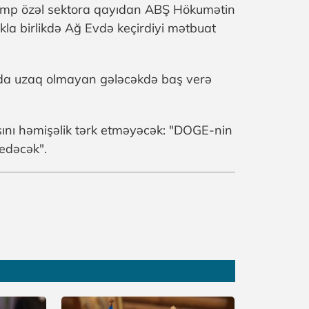
amp özəl sektora qayıdan ABŞ Hökumətin
la birlikdə Ağ Evdə keçirdiyi mətbuat
x da uzaq olmayan gələcəkdə baş verə
ını həmişəlik tərk etməyəcək: "DOGE-nin
gedəcək".