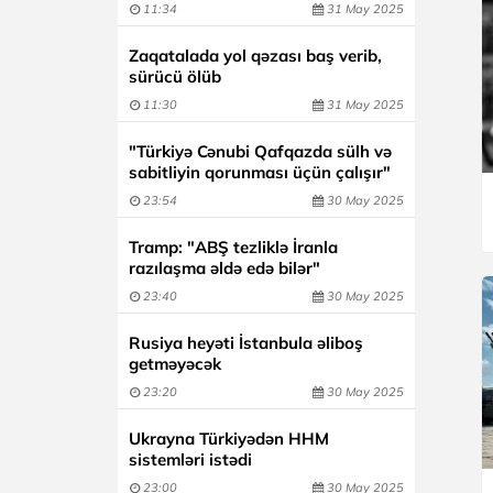
11:34
31 May 2025
Zaqatalada yol qəzası baş verib,
sürücü ölüb
11:30
31 May 2025
"Türkiyə Cənubi Qafqazda sülh və
sabitliyin qorunması üçün çalışır"
23:54
30 May 2025
Tramp: "ABŞ tezliklə İranla
razılaşma əldə edə bilər"
23:40
30 May 2025
Rusiya heyəti İstanbula əliboş
getməyəcək
23:20
30 May 2025
Ukrayna Türkiyədən HHM
sistemləri istədi
23:00
30 May 2025