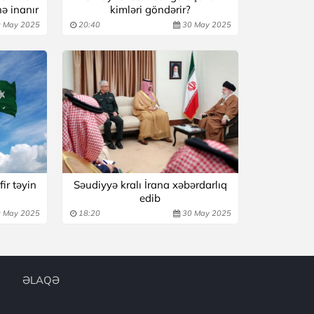
nə inanır
kimləri göndərir?
 May 2025
20:40
30 May 2025
ir təyin
Səudiyyə kralı İrana xəbərdarlıq
edib
 May 2025
18:20
30 May 2025
ƏLAQƏ