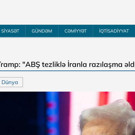
SİYASƏT
GÜNDƏM
CƏMİYYƏT
İQTİSADİYYAT
ramp: "ABŞ tezliklə İranla razılaşma əld
Dünya