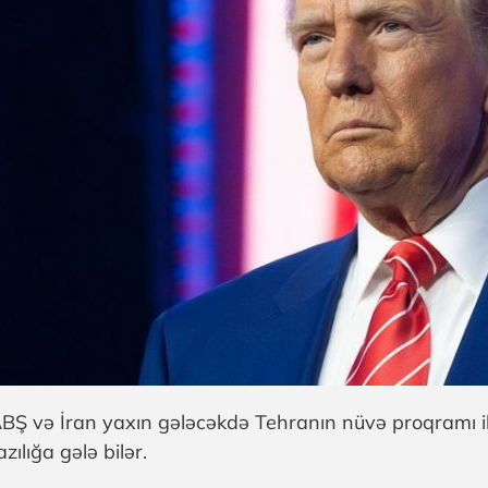
BŞ və İran yaxın gələcəkdə Tehranın nüvə proqramı il
azılığa gələ bilər.