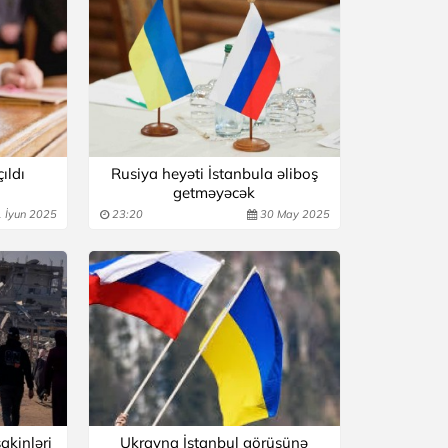
ıldı
Rusiya heyəti İstanbula əliboş
getməyəcək
 İyun 2025
23:20
30 May 2025
akinləri
Ukrayna İstanbul görüşünə