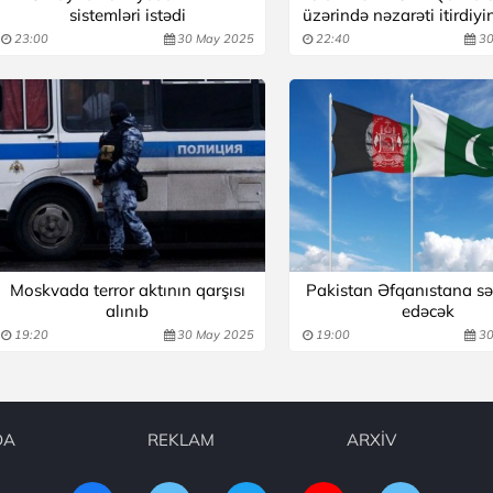
sistemləri istədi
üzərində nəzarəti itirdiyi
23:00
30 May 2025
22:40
30
Moskvada terror aktının qarşısı
Pakistan Əfqanıstana səf
alınıb
edəcək
19:20
30 May 2025
19:00
30
DA
REKLAM
ARXİV