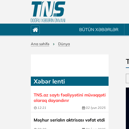
BÜTÜN XƏBƏRLƏR
Ana səhifə
Dünya
T
Xəbər lenti
TNS.az saytı fəaliyyətini müvəqqəti
olaraq dayandırır
12:21
02 İyun 2025
Məşhur serialın aktrisası vəfat etdi