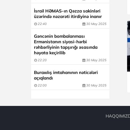
İsrail HƏMAS-ın Qəzza sakinləri
üzərində nəzarəti itirdiyinə inanır
22:40
30 May 2025
Gəncənin bombalanması
Ermənistanın siyasi-hərbi
rəhbərliyinin tapşırığı əsasında
həyata keçirilib
22:20
30 May 2025
Buraxılış imtahanının nəticələri
açıqlandı
22:00
30 May 2025
HAQQIMIZ