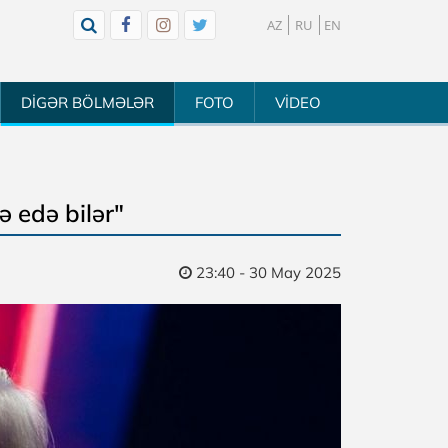
AZ
RU
EN
DİGƏR BÖLMƏLƏR
FOTO
VİDEO
ə edə bilər"
23:40 - 30 May 2025