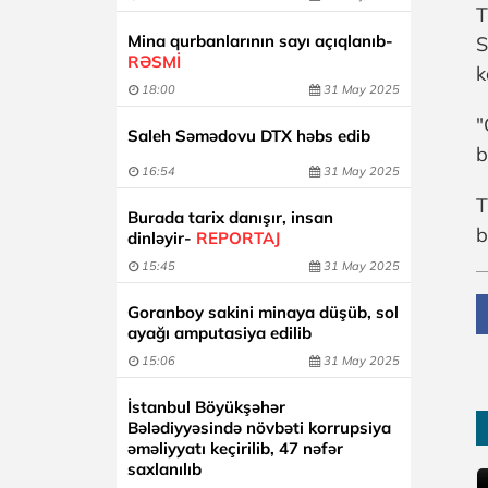
T
Mina qurbanlarının sayı açıqlanıb-
S
RƏSMİ
k
18:00
31 May 2025
"
Saleh Səmədovu DTX həbs edib
b
16:54
31 May 2025
T
Burada tarix danışır, insan
b
dinləyir-
REPORTAJ
15:45
31 May 2025
Goranboy sakini minaya düşüb, sol
ayağı amputasiya edilib
15:06
31 May 2025
İstanbul Böyükşəhər
Bələdiyyəsində növbəti korrupsiya
əməliyyatı keçirilib, 47 nəfər
saxlanılıb