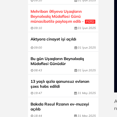
09:20
01 İyun 2025
Mehriban Əliyeva Uşaqların
Beynəlxalq Müdafiəsi Günü
münasibətilə paylaşım edib -
FOTO
09:10
01 İyun 2025
Aktyora cinayət işi açıldı
09:00
01 İyun 2025
Bu gün Uşaqların Beynəlxalq
Müdafiəsi Günüdür
08:43
01 İyun 2025
13 yaşlı qızla qanunsuz evlənən
şəxs həbs edildi
19:47
31 May 2025
A
Bakıda Rəsul Rzanın ev-muzeyi
r
açılıb
18:44
31 May 2025