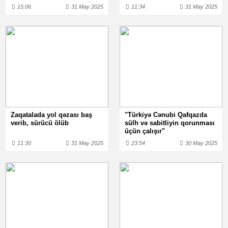
15:06
31 May 2025
11:34
31 May 2025
Zaqatalada yol qəzası baş
"Türkiyə Cənubi Qafqazda
verib, sürücü ölüb
sülh və sabitliyin qorunması
üçün çalışır"
11:30
31 May 2025
23:54
30 May 2025