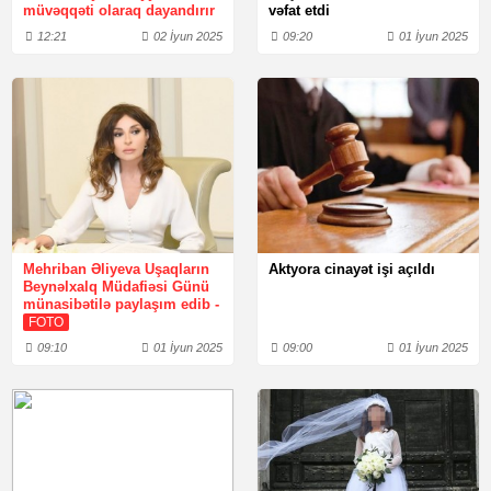
müvəqqəti olaraq dayandırır
vəfat etdi
12:21
02 İyun 2025
09:20
01 İyun 2025
Mehriban Əliyeva Uşaqların
Aktyora cinayət işi açıldı
Beynəlxalq Müdafiəsi Günü
münasibətilə paylaşım edib -
FOTO
09:10
01 İyun 2025
09:00
01 İyun 2025