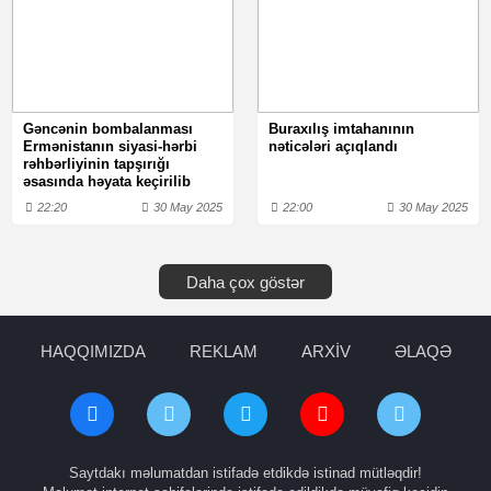
Gəncənin bombalanması
Buraxılış imtahanının
Ermənistanın siyasi-hərbi
nəticələri açıqlandı
rəhbərliyinin tapşırığı
əsasında həyata keçirilib
22:20
30 May 2025
22:00
30 May 2025
Daha çox göstər
HAQQIMIZDA
REKLAM
ARXİV
ƏLAQƏ
Saytdakı məlumatdan istifadə etdikdə istinad mütləqdir!