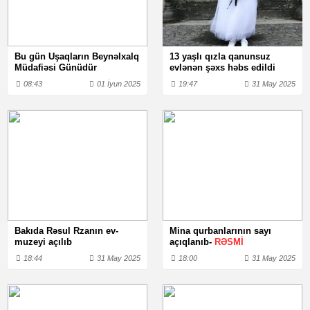
Bu gün Uşaqların Beynəlxalq
13 yaşlı qızla qanunsuz
Müdafiəsi Günüdür
evlənən şəxs həbs edildi
08:43
01 İyun 2025
19:47
31 May 2025
Bakıda Rəsul Rzanın ev-
Mina qurbanlarının sayı
muzeyi açılıb
açıqlanıb-
RƏSMİ
18:44
31 May 2025
18:00
31 May 2025