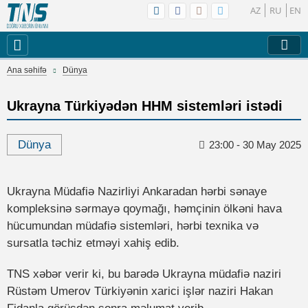
AZ
RU
EN
Ana səhifə
Dünya
Ukrayna Türkiyədən HHM sistemləri istədi
Dünya
23:00 - 30 May 2025
Ukrayna Müdafiə Nazirliyi Ankaradan hərbi sənaye
kompleksinə sərmayə qoymağı, həmçinin ölkəni hava
hücumundan müdafiə sistemləri, hərbi texnika və
sursatla təchiz etməyi xahiş edib.
TNS xəbər verir ki, bu barədə Ukrayna müdafiə naziri
Rüstəm Umerov Türkiyənin xarici işlər naziri Hakan