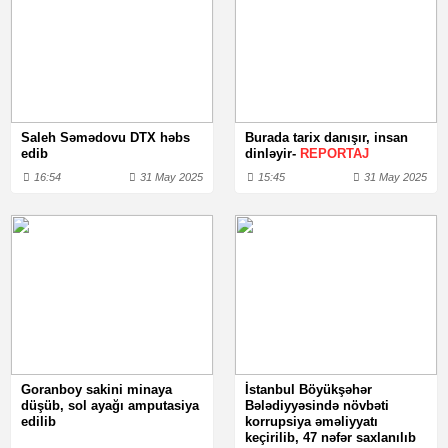
Saleh Səmədovu DTX həbs
Burada tarix danışır, insan
edib
dinləyir-
REPORTAJ
16:54
31 May 2025
15:45
31 May 2025
Goranboy sakini minaya
İstanbul Böyükşəhər
düşüb, sol ayağı amputasiya
Bələdiyyəsində növbəti
edilib
korrupsiya əməliyyatı
keçirilib, 47 nəfər saxlanılıb