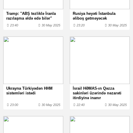
Tramp: "ABŞ tezliklə İranla
Rusiya heyəti İstanbula
razılaşma əldə edə bilər"
əliboş getməyəcək
23:40
30 May 2025
23:20
30 May 2025
Ukrayna Türkiyədən HHM
İsrail HƏMAS-ın Qəzza
sistemləri istədi
sakinləri üzərində nəzarəti
itirdiyinə inanır
23:00
30 May 2025
22:40
30 May 2025