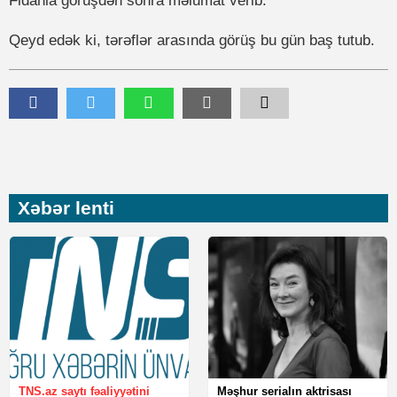
Fidanla görüşdən sonra məlumat verib.
Qeyd edək ki, tərəflər arasında görüş bu gün baş tutub.
Xəbər lenti
TNS.az saytı fəaliyyətini
Məşhur serialın aktrisası