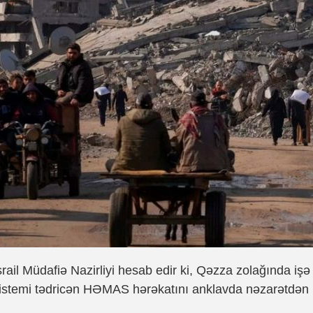
srail Müdafiə Nazirliyi hesab edir ki, Qəzza zolağında i
istemi tədricən HƏMAS hərəkatını anklavda nəzarətdən