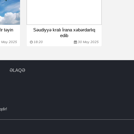
r təyin
Səudiyyə kralı İrana xəbərdarlıq
edib
 May 2025
18:20
30 May 2025
ƏLAQƏ
qdir!