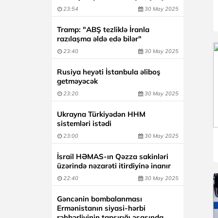
23:54
30 May 2025
Tramp: "ABŞ tezliklə İranla
razılaşma əldə edə bilər"
23:40
30 May 2025
Rusiya heyəti İstanbula əliboş
getməyəcək
23:20
30 May 2025
Ukrayna Türkiyədən HHM
sistemləri istədi
23:00
30 May 2025
İsrail HƏMAS-ın Qəzza sakinləri
üzərində nəzarəti itirdiyinə inanır
22:40
30 May 2025
Gəncənin bombalanması
Ermənistanın siyasi-hərbi
rəhbərliyinin tapşırığı əsasında