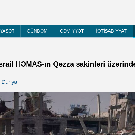
İYASƏT
GÜNDƏM
CƏMİYYƏT
İQTİSADİYYAT
İsrail HƏMAS-ın Qəzza sakinləri üzərində 
Dünya