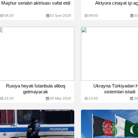
Məşhur serialın aktrisası vəfat etdi
Aktyora cinayət işi aç
09:20
01 İyun 2025
09:00
01
Rusiya heyəti İstanbula əliboş
Ukrayna Türkiyədən
getməyəcək
sistemləri istədi
23:20
30 May 2025
23:00
30