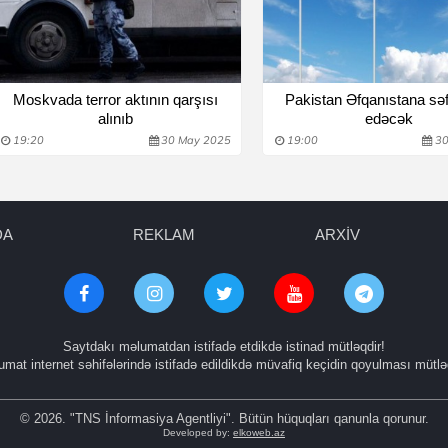
Moskvada terror aktının qarşısı
Pakistan Əfqanıstana səfi
alınıb
edəcək
19:20
30 May 2025
19:00
30
DA
REKLAM
ARXİV
Saytdakı məlumatdan istifadə etdikdə istinad mütləqdir!
mat internet səhifələrində istifadə edildikdə müvafiq keçidin qoyulması mütlə
© 2026. "TNS İnformasiya Agentliyi". Bütün hüquqları qanunla qorunur.
Developed by:
elkoweb.az