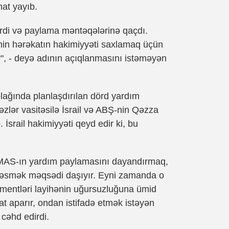
mat yayıb.
erdi və paylama məntəqələrinə qaçdı.
n hərəkatın hakimiyyəti saxlamaq üçün
ır", - deyə adının açıqlanmasını istəməyən
lağında planlaşdırılan dörd yardım
lər vasitəsilə İsrail və ABŞ-nin Qəzza
 İsrail hakimiyyəti qeyd edir ki, bu
HƏMAS-ın yardım paylamasını dayandırmaq,
i kəsmək məqsədi daşıyır. Eyni zamanda o
ementləri layihənin uğursuzluğuna ümid
t aparır, ondan istifadə etmək istəyən
 cəhd edirdi.