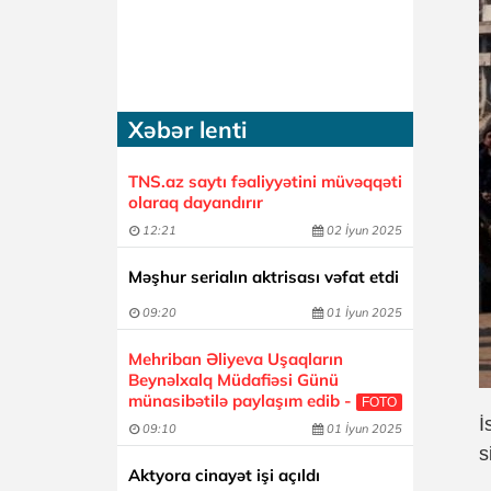
Xəbər lenti
TNS.az saytı fəaliyyətini müvəqqəti
olaraq dayandırır
12:21
02 İyun 2025
Məşhur serialın aktrisası vəfat etdi
09:20
01 İyun 2025
Mehriban Əliyeva Uşaqların
Beynəlxalq Müdafiəsi Günü
münasibətilə paylaşım edib -
FOTO
İ
09:10
01 İyun 2025
s
Aktyora cinayət işi açıldı