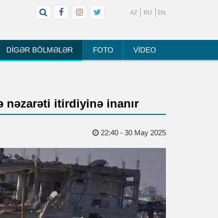
AZ
RU
EN
DİGƏR BÖLMƏLƏR
FOTO
VİDEO
nəzarəti itirdiyinə inanır
22:40 - 30 May 2025