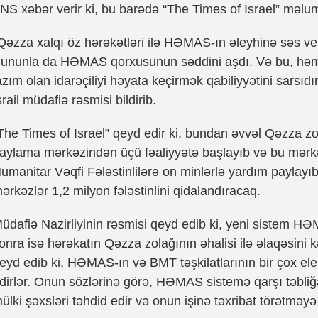
NS xəbər verir ki, bu barədə “The Times of Israel” məlu
Qəzza xalqı öz hərəkətləri ilə HƏMAS-ın əleyhinə səs v
ununla da HƏMAS qorxusunun səddini aşdı. Və bu, həmi
azım olan idarəçiliyi həyata keçirmək qabiliyyətini sarsıd
srail müdafiə rəsmisi bildirib.
The Times of Israel” qeyd edir ki, bundan əvvəl Qəzza zo
aylama mərkəzindən üçü fəaliyyətə başlayıb və bu mərkəz
umanitar Vəqfi Fələstinlilərə on minlərlə yardım paylayıb.
ərkəzlər 1,2 milyon fələstinlini qidalandıracaq.
üdafiə Nazirliyinin rəsmisi qeyd edib ki, yeni sistem 
onra isə hərəkatın Qəzza zolağının əhalisi ilə əlaqəsin
eyd edib ki, HƏMAS-ın və BMT təşkilatlarının bir çox el
dirlər. Onun sözlərinə görə, HƏMAS sistemə qarşı təbliğa
ülki şəxsləri təhdid edir və onun işinə təxribat törətməyə