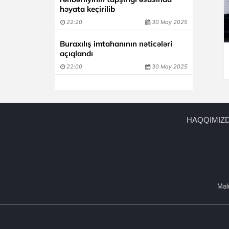
həyata keçirilib
22:20
30 May 2025
Buraxılış imtahanının nəticələri
açıqlandı
22:00
30 May 2025
HAQQIMIZ
Məlu