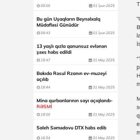
T
09:00
01 İyun 2025
"
Bu gün Uşaqların Beynəlxalq
Müdafiəsi Günüdür
B
08:43
01 İyun 2025
l
İ
13 yaşlı qızla qanunsuz evlənən
şəxs həbs edildi
“
19:47
31 May 2025
p
Bakıda Rəsul Rzanın ev-muzeyi
H
açılıb
m
18:44
31 May 2025
M
Mina qurbanlarının sayı açıqlanıb-
RƏSMİ
s
18:00
31 May 2025
q
e
Saleh Səmədovu DTX həbs edib
m
16:54
31 May 2025