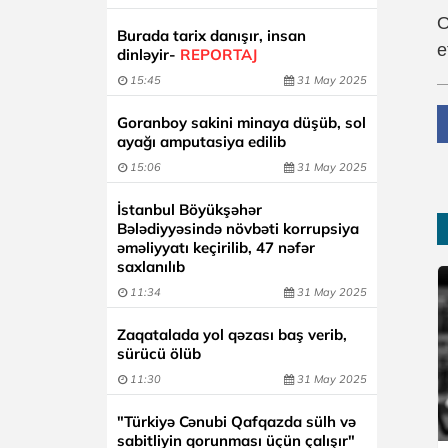
O
Burada tarix danışır, insan
e
dinləyir-
REPORTAJ
15:45
31 May 2025
Goranboy sakini minaya düşüb, sol
ayağı amputasiya edilib
15:06
31 May 2025
İstanbul Böyükşəhər
Bələdiyyəsində növbəti korrupsiya
əməliyyatı keçirilib, 47 nəfər
saxlanılıb
11:34
31 May 2025
Zaqatalada yol qəzası baş verib,
sürücü ölüb
11:30
31 May 2025
"Türkiyə Cənubi Qafqazda sülh və
sabitliyin qorunması üçün çalışır"