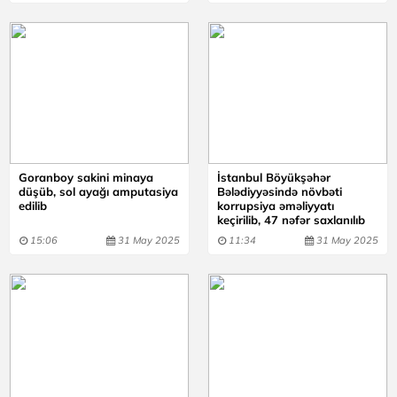
Goranboy sakini minaya
İstanbul Böyükşəhər
düşüb, sol ayağı amputasiya
Bələdiyyəsində növbəti
edilib
korrupsiya əməliyyatı
keçirilib, 47 nəfər saxlanılıb
15:06
31 May 2025
11:34
31 May 2025