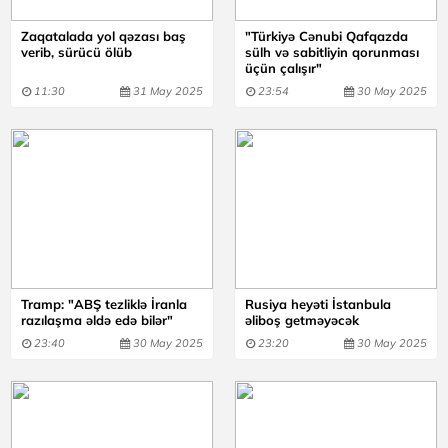
Zaqatalada yol qəzası baş
"Türkiyə Cənubi Qafqazda
verib, sürücü ölüb
sülh və sabitliyin qorunması
üçün çalışır"
11:30
31 May 2025
23:54
30 May 2025
Tramp: "ABŞ tezliklə İranla
Rusiya heyəti İstanbula
razılaşma əldə edə bilər"
əliboş getməyəcək
23:40
30 May 2025
23:20
30 May 2025