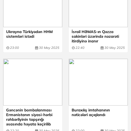
Ukrayna Türkiyədən HHM
İsrail HƏMAS-ın Qəzza
sistemləri istədi
sakinləri üzərində nəzarəti
itirdiyinə inanır
23:00
30 May 2025
22:40
30 May 2025
Gəncənin bombalanması
Buraxılış imtahanının
Ermənistanın siyasi-hərbi
nəticələri açıqlandı
rəhbərliyinin tapşırığı
əsasında həyata keçirilib
22:20
30 May 2025
22:00
30 May 2025