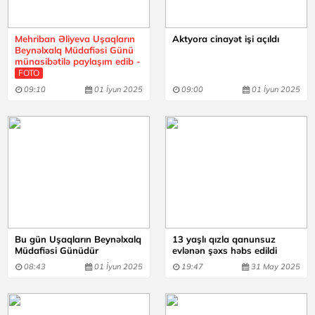
Mehriban Əliyeva Uşaqların
Aktyora cinayət işi açıldı
Beynəlxalq Müdafiəsi Günü
münasibətilə paylaşım edib -
FOTO
09:10
01 İyun 2025
09:00
01 İyun 2025
Bu gün Uşaqların Beynəlxalq
13 yaşlı qızla qanunsuz
Müdafiəsi Günüdür
evlənən şəxs həbs edildi
08:43
01 İyun 2025
19:47
31 May 2025