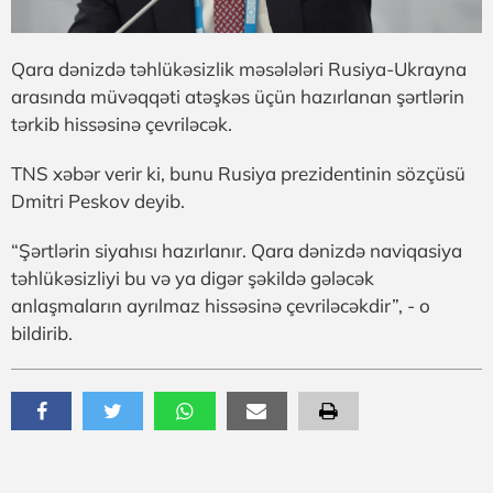
Qara dənizdə təhlükəsizlik məsələləri Rusiya-Ukrayna
arasında müvəqqəti atəşkəs üçün hazırlanan şərtlərin
tərkib hissəsinə çevriləcək.
TNS xəbər verir ki, bunu Rusiya prezidentinin sözçüsü
Dmitri Peskov deyib.
“Şərtlərin siyahısı hazırlanır. Qara dənizdə naviqasiya
təhlükəsizliyi bu və ya digər şəkildə gələcək
anlaşmaların ayrılmaz hissəsinə çevriləcəkdir”, - o
bildirib.