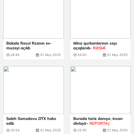
Bakıda Rəsul Rzanın ev-
Mina qurbanlarının sayı
muzeyi açılıb
açıqlanıb-
RƏSMİ
18:44
31 May 2025
18:00
31 May 2025
Saleh Səmədovu DTX həbs
Burada tarix danışır, insan
edib
dinləyir-
REPORTAJ
16:54
31 May 2025
15:45
31 May 2025