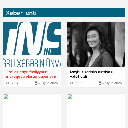
Xəbər lenti
TNS.az saytı fəaliyyətini
Məşhur serialın aktrisası
müvəqqəti olaraq dayandırır
vəfat etdi
12:21
02 İyun 2025
09:20
01 İyun 2025