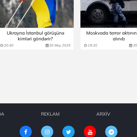
Ukrayna İstanbul görüşünə
Moskvada terror aktının 
kimləri göndərir?
alınıb
20:40
30 May 2025
19:20
30
DA
REKLAM
ARXİV