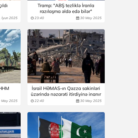
ıldı
Tramp: "ABŞ tezliklə İranla
razılaşma əldə edə bilər"
 İyun 2025
23:40
30 May 2025
 HHM
İsrail HƏMAS-ın Qəzza sakinləri
üzərində nəzarəti itirdiyinə inanır
 May 2025
22:40
30 May 2025