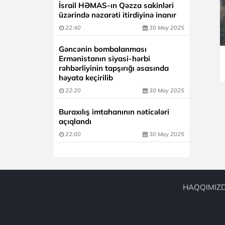
İsrail HƏMAS-ın Qəzza sakinləri
üzərində nəzarəti itirdiyinə inanır
22:40
30 May 2025
Gəncənin bombalanması
Ermənistanın siyasi-hərbi
rəhbərliyinin tapşırığı əsasında
həyata keçirilib
22:20
30 May 2025
Buraxılış imtahanının nəticələri
açıqlandı
22:00
30 May 2025
HAQQIMIZ