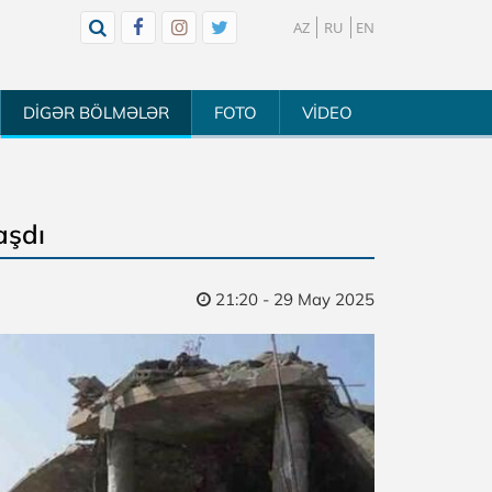
AZ
RU
EN
DİGƏR BÖLMƏLƏR
FOTO
VİDEO
aşdı
21:20 - 29 May 2025