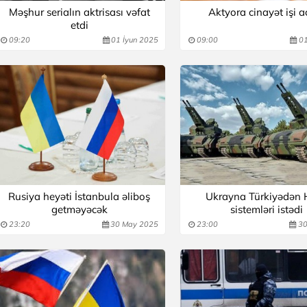
Məşhur serialın aktrisası vəfat
Aktyora cinayət işi aç
etdi
09:20
01 İyun 2025
09:00
01
Rusiya heyəti İstanbula əliboş
Ukrayna Türkiyədən
getməyəcək
sistemləri istədi
23:20
30 May 2025
23:00
30