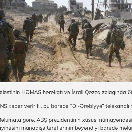
ələstinin HƏMAS hərəkatı və İsrail Qəzza zolağında 60
NS xəbər verir ki, bu barədə “Əl-Ərəbiyyə” telekanalı
əlumata görə, ABŞ prezidentinin xüsusi nümayəndəsi St
ayihəsini münaqişə tərəflərinin bəyəndiyi barədə məlum