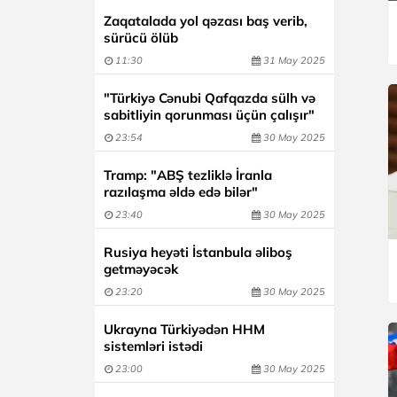
Zaqatalada yol qəzası baş verib,
sürücü ölüb
11:30
31 May 2025
"Türkiyə Cənubi Qafqazda sülh və
sabitliyin qorunması üçün çalışır"
23:54
30 May 2025
Tramp: "ABŞ tezliklə İranla
razılaşma əldə edə bilər"
23:40
30 May 2025
Rusiya heyəti İstanbula əliboş
getməyəcək
23:20
30 May 2025
Ukrayna Türkiyədən HHM
sistemləri istədi
23:00
30 May 2025