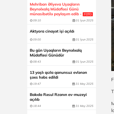
Mehriban Əliyeva Uşaqların
Beynəlxalq Müdafiəsi Günü
münasibətilə paylaşım edib -
FOTO
09:10
01 İyun 2025
Aktyora cinayət işi açıldı
09:00
01 İyun 2025
Bu gün Uşaqların Beynəlxalq
Müdafiəsi Günüdür
08:43
01 İyun 2025
13 yaşlı qızla qanunsuz evlənən
şəxs həbs edildi
F
19:47
31 May 2025
T
Bakıda Rəsul Rzanın ev-muzeyi
açılıb
M
18:44
31 May 2025
l