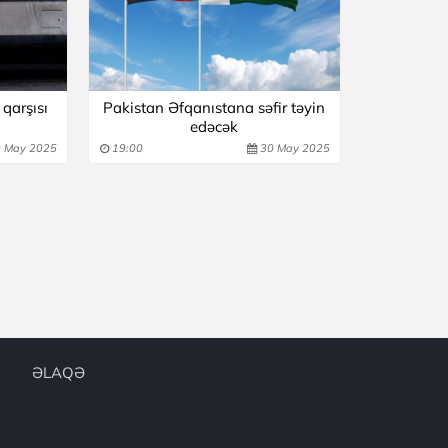
qarşısı
Pakistan Əfqanıstana səfir təyin
edəcək
 May 2025
19:00
30 May 2025
ƏLAQƏ