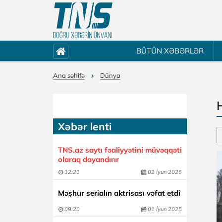
BÜTÜN XƏBƏRLƏR
Ana səhifə
Dünya
Xəbər lenti
TNS.az saytı fəaliyyətini müvəqqəti
olaraq dayandırır
12:21
02 İyun 2025
Məşhur serialın aktrisası vəfat etdi
09:20
01 İyun 2025