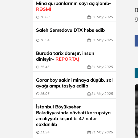
Mina qurbanlarının sayı açıqlanıb-
RƏSMİ
B
g
18:00
31 May 2025
Saleh Səmədovu DTX həbs edib
16:54
31 May 2025
Burada tarix danışır, insan
dinləyir-
REPORTAJ
15:45
31 May 2025
Goranboy sakini minaya düşüb, sol
ayağı amputasiya edilib
15:06
31 May 2025
İstanbul Böyükşəhər
Bələdiyyəsində növbəti korrupsiya
əməliyyatı keçirilib, 47 nəfər
saxlanılıb
11:34
31 May 2025