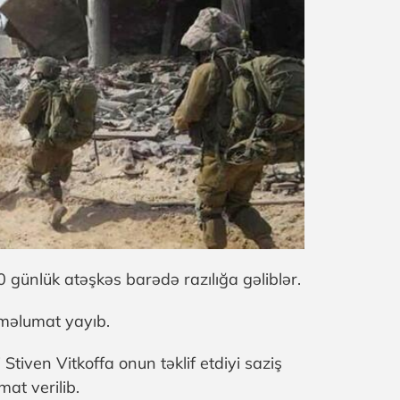
 günlük atəşkəs barədə razılığa gəliblər.
 məlumat yayıb.
iven Vitkoffa onun təklif etdiyi saziş
at verilib.