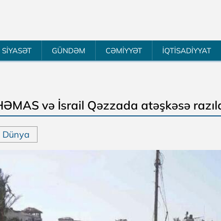
SİYASƏT
GÜNDƏM
CƏMİYYƏT
İQTİSADİYYAT
HƏMAS və İsrail Qəzzada atəşkəsə razıl
Dünya