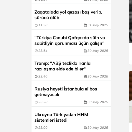
Zaqatalada yol qəzası baş verib,
sürücü ölüb
11:30
31 May 2025
"Türkiyə Cənubi Qafqazda sülh və
sabitliyin qorunması üçün çalışır"
23:54
30 May 2025
Tramp: "ABŞ tezliklə İranla
razılaşma əldə edə bilər"
23:40
30 May 2025
Rusiya heyəti İstanbula əliboş
getməyəcək
23:20
30 May 2025
Ukrayna Türkiyədən HHM
sistemləri istədi
23:00
30 May 2025