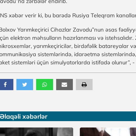
avodu”na zərbələr endirib.
NS xəbər verir ki, bu barədə Rusiya Teleqram kanalla
Bolxov Yarımkeçirici Cihazlar Zavodu”nun əsas fəaliyy
çün elektron məhsulların hazırlanması və istehsalıdır
ikrosxemlər, yarımkeçiricilər, birdəfəlik batareyalar v
ommunikasiya sistemlərində, idarəetmə sistemlərində, 
aket sistemləri üçün simulyatorlarda istifadə olunur”, 
Əlaqəli xəbərlər