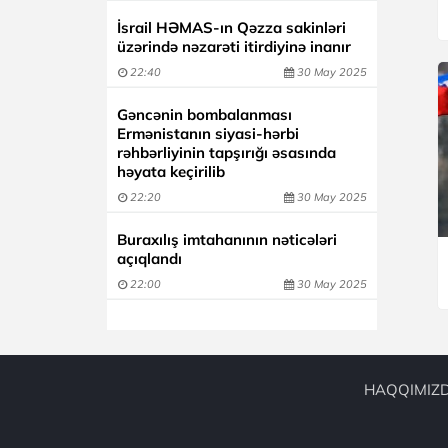
İsrail HƏMAS-ın Qəzza sakinləri
üzərində nəzarəti itirdiyinə inanır
22:40
30 May 2025
Gəncənin bombalanması
Ermənistanın siyasi-hərbi
rəhbərliyinin tapşırığı əsasında
həyata keçirilib
22:20
30 May 2025
Buraxılış imtahanının nəticələri
açıqlandı
22:00
30 May 2025
HAQQIMIZ