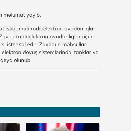
rı məlumat yayıb.
ət istiqaməti radioelektron avadanlıqlar
. Zavod radioelektron avadanlıqlar üçün
ə s. istehsal edir. Zavodun məhsulları
elektron döyüş sistemlərində, tanklar və
- qeyd olunub.