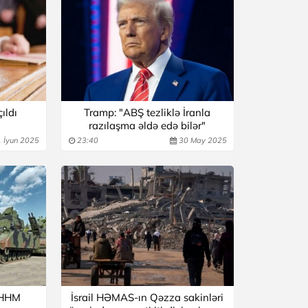
ıldı
Tramp: "ABŞ tezliklə İranla
razılaşma əldə edə bilər"
 İyun 2025
23:40
30 May 2025
 HHM
İsrail HƏMAS-ın Qəzza sakinləri