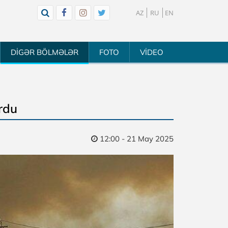
AZ
RU
EN
DİGƏR BÖLMƏLƏR
FOTO
VİDEO
rdu
12:00 - 21 May 2025