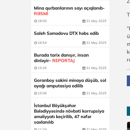
Z
Mina qurbanlarının sayı açıqlanıb-
RƏSMİ
T
18:00
31 May 2025
“
Saleh Səmədovu DTX həbs edib
ü
16:54
31 May 2025
m
k
Burada tarix danışır, insan
r
dinləyir-
REPORTAJ
15:45
31 May 2025
Goranboy sakini minaya düşüb, sol
ayağı amputasiya edilib
15:06
31 May 2025
İstanbul Böyükşəhər
Bələdiyyəsində növbəti korrupsiya
əməliyyatı keçirilib, 47 nəfər
saxlanılıb
11:34
31 May 2025