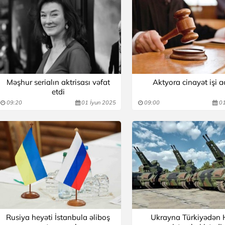
Məşhur serialın aktrisası vəfat
Aktyora cinayət işi aç
etdi
09:20
01 İyun 2025
09:00
01
Rusiya heyəti İstanbula əliboş
Ukrayna Türkiyədən