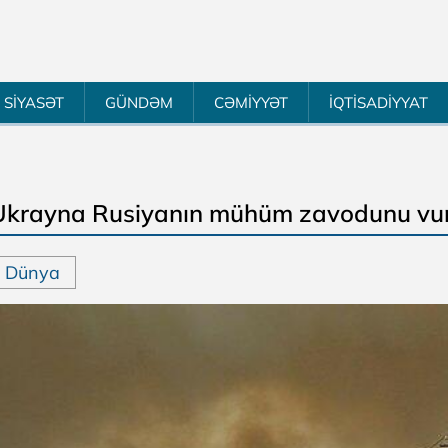
SİYASƏT
GÜNDƏM
CƏMİYYƏT
İQTİSADİYYAT
Ukrayna Rusiyanın mühüm zavodunu vu
Dünya