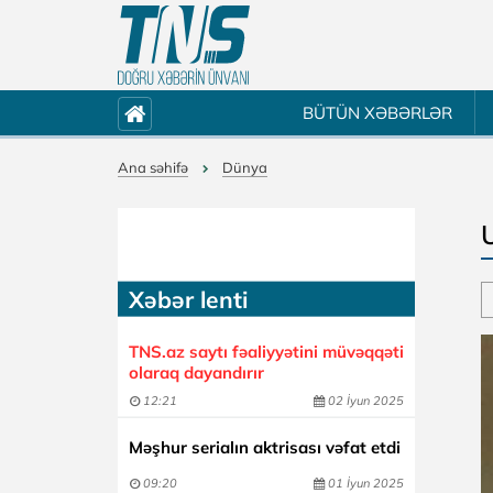
BÜTÜN XƏBƏRLƏR
Ana səhifə
Dünya
Xəbər lenti
TNS.az saytı fəaliyyətini müvəqqəti
olaraq dayandırır
12:21
02 İyun 2025
Məşhur serialın aktrisası vəfat etdi
09:20
01 İyun 2025