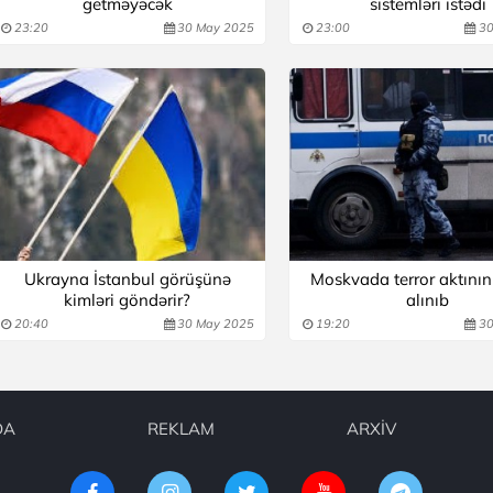
getməyəcək
sistemləri istədi
23:20
30 May 2025
23:00
30
Ukrayna İstanbul görüşünə
Moskvada terror aktının 
kimləri göndərir?
alınıb
20:40
30 May 2025
19:20
30
DA
REKLAM
ARXİV