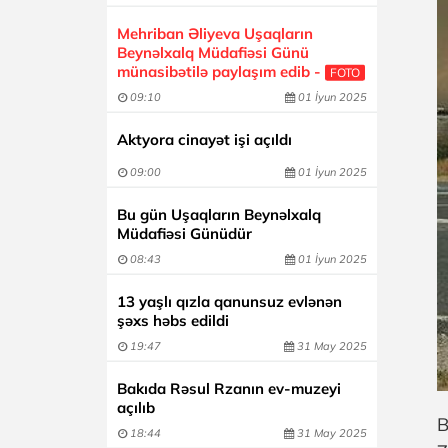
Mehriban Əliyeva Uşaqların
Beynəlxalq Müdafiəsi Günü
münasibətilə paylaşım edib -
FOTO
09:10
01 İyun 2025
Aktyora cinayət işi açıldı
09:00
01 İyun 2025
Bu gün Uşaqların Beynəlxalq
Müdafiəsi Günüdür
08:43
01 İyun 2025
13 yaşlı qızla qanunsuz evlənən
şəxs həbs edildi
19:47
31 May 2025
Bakıda Rəsul Rzanın ev-muzeyi
açılıb
B
18:44
31 May 2025