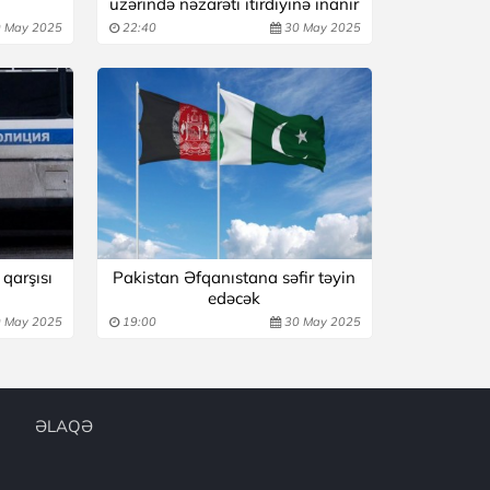
üzərində nəzarəti itirdiyinə inanır
 May 2025
22:40
30 May 2025
qarşısı
Pakistan Əfqanıstana səfir təyin
edəcək
 May 2025
19:00
30 May 2025
ƏLAQƏ