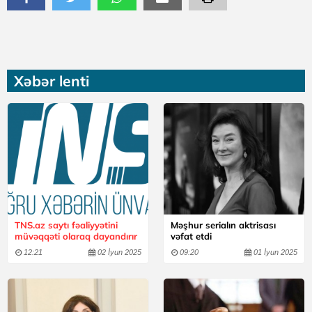
Xəbər lenti
TNS.az saytı fəaliyyətini
Məşhur serialın aktrisası
müvəqqəti olaraq dayandırır
vəfat etdi
12:21
02 İyun 2025
09:20
01 İyun 2025