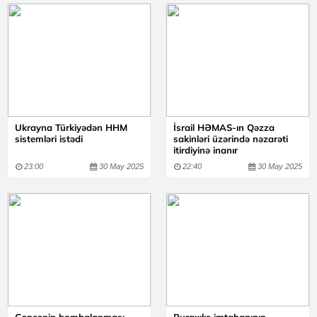
Ukrayna Türkiyədən HHM
İsrail HƏMAS-ın Qəzza
sistemləri istədi
sakinləri üzərində nəzarəti
itirdiyinə inanır
23:00
30 May 2025
22:40
30 May 2025