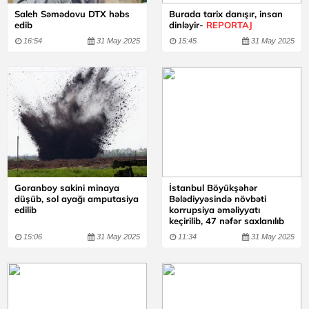
Saleh Səmədovu DTX həbs
Burada tarix danışır, insan
edib
dinləyir-
REPORTAJ
16:54
31 May 2025
15:45
31 May 2025
Goranboy sakini minaya
İstanbul Böyükşəhər
düşüb, sol ayağı amputasiya
Bələdiyyəsində növbəti
edilib
korrupsiya əməliyyatı
keçirilib, 47 nəfər saxlanılıb
15:06
31 May 2025
11:34
31 May 2025