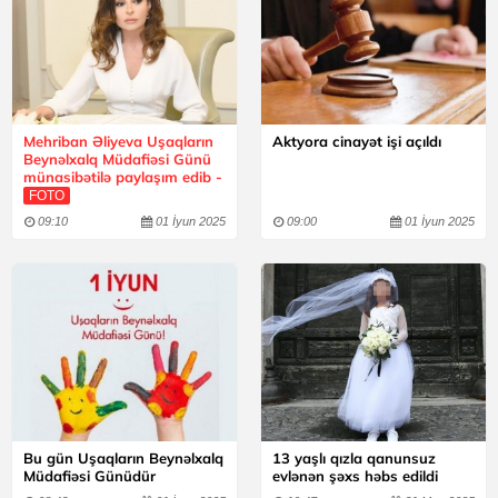
Mehriban Əliyeva Uşaqların
Aktyora cinayət işi açıldı
Beynəlxalq Müdafiəsi Günü
münasibətilə paylaşım edib -
FOTO
09:10
01 İyun 2025
09:00
01 İyun 2025
Bu gün Uşaqların Beynəlxalq
13 yaşlı qızla qanunsuz
Müdafiəsi Günüdür
evlənən şəxs həbs edildi