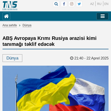
AZ
RU
EN
Ana səhifə
Dünya
ABŞ Avropaya Krımı Rusiya ərazisi kimi
tanımağı təklif edəcək
Dünya
21:40 - 22 Aprel 2025