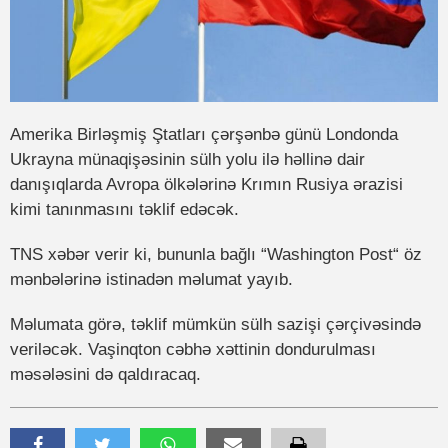
Amerika Birləşmiş Ştatları çərşənbə günü Londonda
Ukrayna münaqişəsinin sülh yolu ilə həllinə dair
danışıqlarda Avropa ölkələrinə Krımın Rusiya ərazisi
kimi tanınmasını təklif edəcək.
TNS xəbər verir ki, bununla bağlı “Washington Post“ öz
mənbələrinə istinadən məlumat yayıb.
Məlumata görə, təklif mümkün sülh sazişi çərçivəsində
veriləcək. Vaşinqton cəbhə xəttinin dondurulması
məsələsini də qaldıracaq.