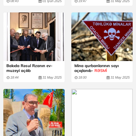
08:43
01 İyun 2025
19:47
31 May 2025
Bakıda Rəsul Rzanın ev-
Mina qurbanlarının sayı
muzeyi açılıb
açıqlanıb-
RƏSMİ
18:44
31 May 2025
18:00
31 May 2025