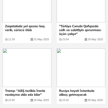
Zaqatalada yol qəzası baş
"Türkiyə Cənubi Qafqazda
verib, sürücü ölüb
sülh və sabitliyin qorunması
üçün çalışır"
11:30
31 May 2025
23:54
30 May 2025
Tramp: "ABŞ tezliklə İranla
Rusiya heyəti İstanbula
razılaşma əldə edə bilər"
əliboş getməyəcək
23:40
30 May 2025
23:20
30 May 2025