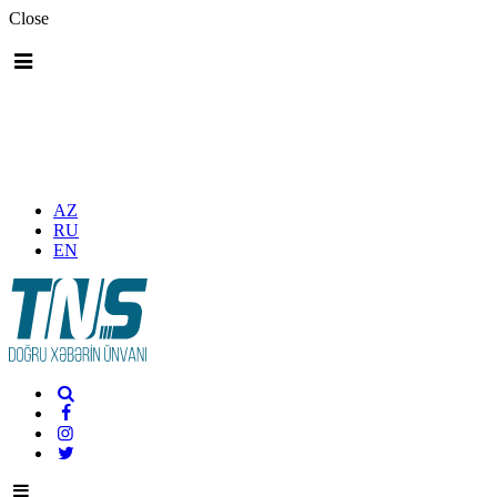
Close
AZ
RU
EN