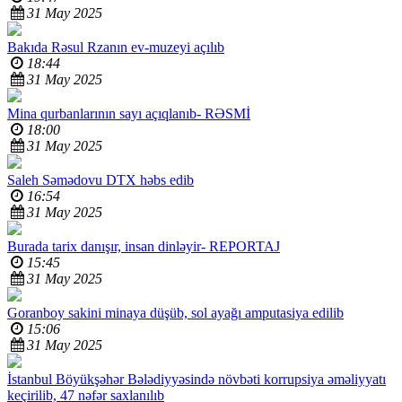
31 May 2025
Bakıda Rəsul Rzanın ev-muzeyi açılıb
18:44
31 May 2025
Mina qurbanlarının sayı açıqlanıb-
RƏSMİ
18:00
31 May 2025
Saleh Səmədovu DTX həbs edib
16:54
31 May 2025
Burada tarix danışır, insan dinləyir-
REPORTAJ
15:45
31 May 2025
Goranboy sakini minaya düşüb, sol ayağı amputasiya edilib
15:06
31 May 2025
İstanbul Böyükşəhər Bələdiyyəsində növbəti korrupsiya əməliyyatı
keçirilib, 47 nəfər saxlanılıb