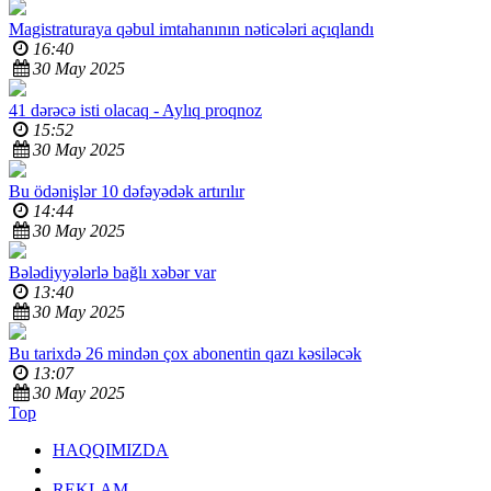
Magistraturaya qəbul imtahanının nəticələri açıqlandı
16:40
30 May 2025
41 dərəcə isti olacaq -
Aylıq proqnoz
15:52
30 May 2025
Bu ödənişlər 10 dəfəyədək artırılır
14:44
30 May 2025
Bələdiyyələrlə bağlı
xəbər var
13:40
30 May 2025
Bu tarixdə 26 mindən çox abonentin
qazı kəsiləcək
13:07
30 May 2025
Top
HAQQIMIZDA
REKLAM