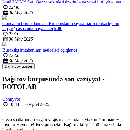
İsrail HƏMAS-ın Qəzza sakinləri üzərində nəzarəti itirdiyinə inanır
22:40
30 May 2025
Gəncənin bombalanması Ermənistanın siyasi-hərbi rəhbərliyinin
tapşırığı əsasında həyata keçirilib
22:20
30 May 2025
Buraxılış imtahanının nəticələri açıqlandı
22:00
30 May 2025
Daha çox göstər
Bağırov körpüsündə
son vəziyyət
-
FOTOLAR
Cəmiyyət
10:44 - 16 Aprel 2025
Gecə saatlarından yağan yağış nəticəsində paytaxtın Nərimanov
rayonu Heydər Əliyev prospekti, Bağırov körpüsünün ərazisində
hərəkət çətinləşib.