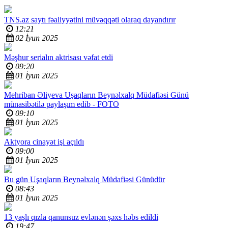
TNS.az saytı fəaliyyətini müvəqqəti olaraq dayandırır
12:21
02 İyun 2025
Məşhur serialın aktrisası vəfat etdi
09:20
01 İyun 2025
Mehriban Əliyeva Uşaqların Beynəlxalq Müdafiəsi Günü
münasibətilə paylaşım edib -
FOTO
09:10
01 İyun 2025
Aktyora cinayət işi açıldı
09:00
01 İyun 2025
Bu gün Uşaqların Beynəlxalq Müdafiəsi Günüdür
08:43
01 İyun 2025
13 yaşlı qızla qanunsuz evlənən şəxs həbs edildi
19:47