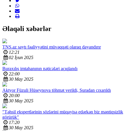
Əlaqəli xəbərlər
TNS.az saytı fəaliyyətini müvəqqəti olaraq dayandırır
12:21
02 İyun 2025
Buraxılış imtahanının nəticələri açıqlandı
22:00
30 May 2025
Aktyor Füzuli Hüseynova
töhmət verildi, Şuradan çıxarıldı
20:00
30 May 2025
"Təhsil ekspertlərinin sözlərini müqayisə edərkən biz məntiqsizlik
görürük"
17:20
30 May 2025