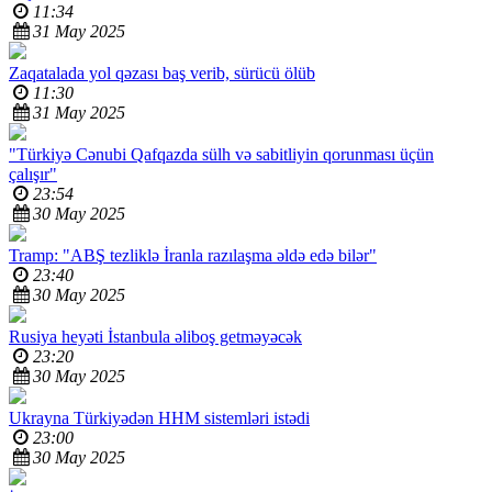
11:34
31 May 2025
Zaqatalada yol qəzası baş verib, sürücü ölüb
11:30
31 May 2025
"Türkiyə Cənubi Qafqazda sülh və sabitliyin qorunması üçün
çalışır"
23:54
30 May 2025
Tramp: "ABŞ tezliklə İranla razılaşma əldə edə bilər"
23:40
30 May 2025
Rusiya heyəti İstanbula əliboş getməyəcək
23:20
30 May 2025
Ukrayna Türkiyədən HHM sistemləri istədi
23:00
30 May 2025