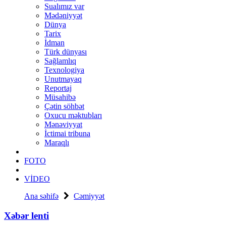
Sualımız var
Mədəniyyət
Dünya
Tarix
İdman
Türk dünyası
Sağlamlıq
Texnologiya
Unutmayaq
Reportaj
Müsahibə
Çətin söhbət
Oxucu məktubları
Mənəviyyat
İctimai tribuna
Maraqlı
FOTO
VİDEO
Ana səhifə
Cəmiyyət
Xəbər lenti