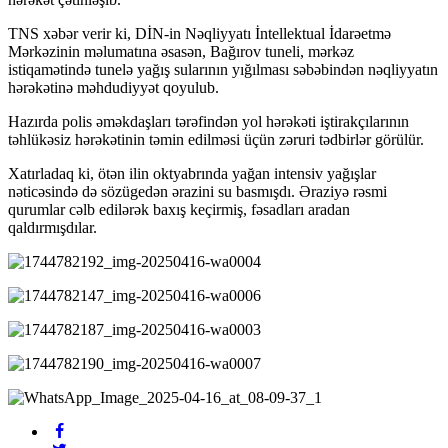
TNS xəbər verir ki, DİN-in Nəqliyyatı İntellektual İdarəetmə
Mərkəzinin məlumatına əsasən, Bağırov tuneli, mərkəz
istiqamətində tunelə yağış sularının yığılması səbəbindən nəqliyyatın
hərəkətinə məhdudiyyət qoyulub.
Hazırda polis əməkdaşları tərəfindən yol hərəkəti iştirakçılarının
təhlükəsiz hərəkətinin təmin edilməsi üçün zəruri tədbirlər görülür.
Xatırladaq ki, ötən ilin oktyabrında yağan intensiv yağışlar
nəticəsində də sözügedən ərazini su basmışdı. Əraziyə rəsmi
qurumlar cəlb edilərək baxış keçirmiş, fəsadları aradan
qaldırmışdılar.