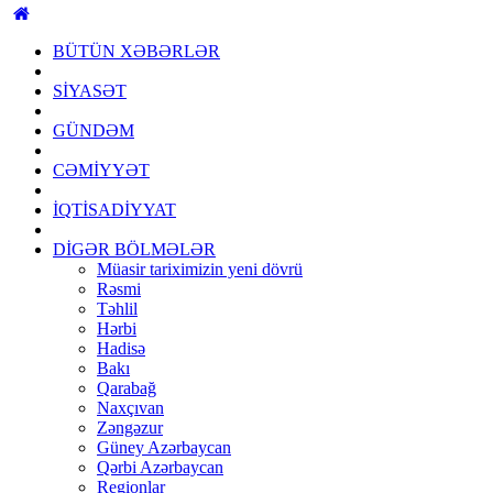
BÜTÜN XƏBƏRLƏR
SİYASƏT
GÜNDƏM
CƏMİYYƏT
İQTİSADİYYAT
DİGƏR BÖLMƏLƏR
Müasir tariximizin yeni dövrü
Rəsmi
Təhlil
Hərbi
Hadisə
Bakı
Qarabağ
Naxçıvan
Zəngəzur
Güney Azərbaycan
Qərbi Azərbaycan
Regionlar