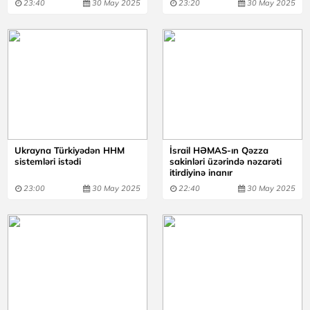
23:40
30 May 2025
23:20
30 May 2025
Ukrayna Türkiyədən HHM
İsrail HƏMAS-ın Qəzza
sistemləri istədi
sakinləri üzərində nəzarəti
itirdiyinə inanır
23:00
30 May 2025
22:40
30 May 2025