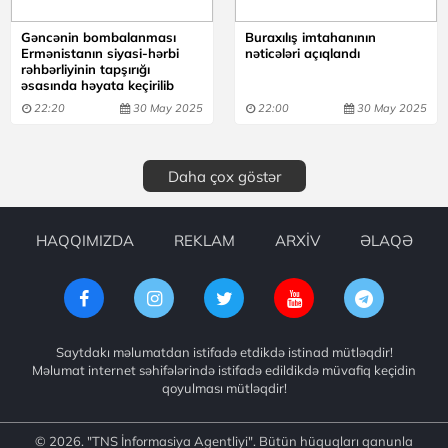
Gəncənin bombalanması
Buraxılış imtahanının
Ermənistanın siyasi-hərbi
nəticələri açıqlandı
rəhbərliyinin tapşırığı
əsasında həyata keçirilib
22:20
30 May 2025
22:00
30 May 2025
Daha çox göstər
HAQQIMIZDA
REKLAM
ARXİV
ƏLAQƏ
Saytdakı məlumatdan istifadə etdikdə istinad mütləqdir!
Məlumat internet səhifələrində istifadə edildikdə müvafiq keçidin
qoyulması mütləqdir!
© 2026. "TNS İnformasiya Agentliyi". Bütün hüquqları qanunla