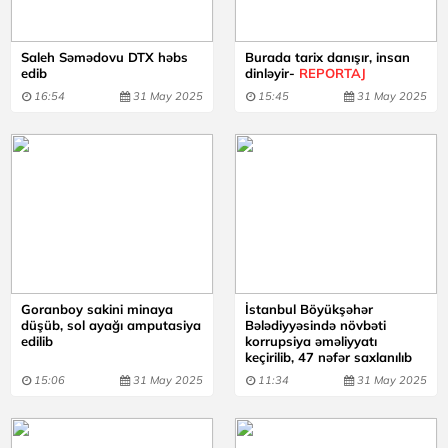
Saleh Səmədovu DTX həbs
Burada tarix danışır, insan
edib
dinləyir-
REPORTAJ
16:54
31 May 2025
15:45
31 May 2025
Goranboy sakini minaya
İstanbul Böyükşəhər
düşüb, sol ayağı amputasiya
Bələdiyyəsində növbəti
edilib
korrupsiya əməliyyatı
keçirilib, 47 nəfər saxlanılıb
15:06
31 May 2025
11:34
31 May 2025