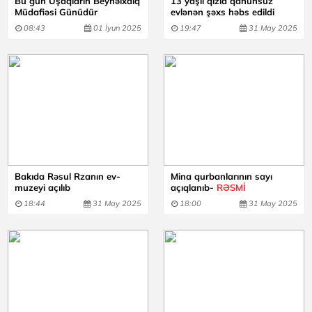
Bu gün Uşaqların Beynəlxalq
13 yaşlı qızla qanunsuz
Müdafiəsi Günüdür
evlənən şəxs həbs edildi
08:43
01 İyun 2025
19:47
31 May 2025
Bakıda Rəsul Rzanın ev-
Mina qurbanlarının sayı
muzeyi açılıb
açıqlanıb-
RƏSMİ
18:44
31 May 2025
18:00
31 May 2025