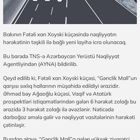
Bakının Fətəli xan Xoyski küçəsində nəqliyyatın
hərəkətinin təşkili ilə bağlı yeni layihə icra olunacaq.
Bu barədə TNS-ə Azərbaycan Yerüstü Nəqliyyat
Agentliyindən (AYNA) bildirilib.
Qeyd edilib ki, Fətəli xan Xoyski küçəsi, “Gənclik Mall”un
qarşısı sıxlıq hallarının müşahidə edildiyi ərazidir.
Əhməd bəy Ağaoğlu küçəsi, Vaqif və Atatürk
prospektləri istiqamətlərindən gələn 6 hərəkət zolağı bu
ərazidə 3 hərəkət zolağı ilə əvəzlənir. Nəticədə
darboğaz əmələ gəlir və nəqliyyat vasitələrinin hərəkəti
çətinləşir.
Bundan əlavə, “Gənclik Mall”a gələn yüksək ziyarətçi