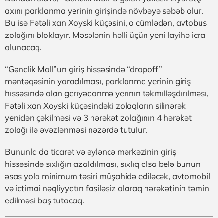
axını parklanma yerinin girişində növbəyə səbəb olur.
Bu isə Fətəli xan Xoyski küçəsini, o cümlədən, avtobus
zolağını bloklayır. Məsələnin həlli üçün yeni layihə icra
olunacaq.
“Gənclik Mall”un giriş hissəsində “dropoff”
məntəqəsinin yaradılması, parklanma yerinin giriş
hissəsində olan geriyədönmə yerinin təkmilləşdirilməsi,
Fətəli xan Xoyski küçəsindəki zolaqların silinərək
yenidən çəkilməsi və 3 hərəkət zolağının 4 hərəkət
zolağı ilə əvəzlənməsi nəzərdə tutuluг.
Bununla da ticarət və əyləncə mərkəzinin giriş
hissəsində sıxlığın azaldılması, sıxlıq olsa belə bunun
əsas yola minimum təsiri müşahidə ediləcək, avtomobil
və ictimai nəqliyyatın fasiləsiz olaraq hərəkətinin təmin
edilməsi baş tutacaq.