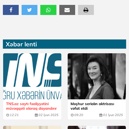
Xəbər lenti
TNS.az saytı fəaliyyətini
Məşhur serialın aktrisası
müvəqqəti olaraq dayandırır
vəfat etdi
12:21
02 İyun 2025
09:20
01 İyun 2025