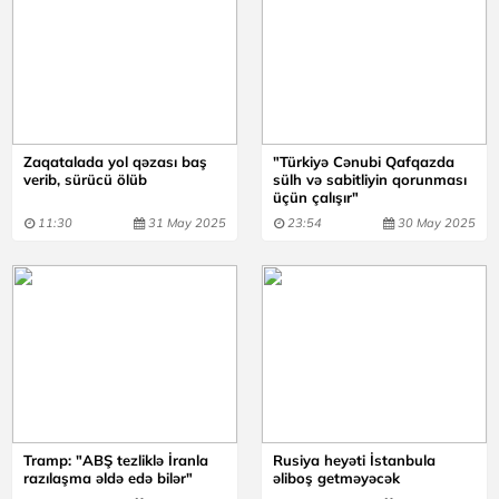
Zaqatalada yol qəzası baş
"Türkiyə Cənubi Qafqazda
verib, sürücü ölüb
sülh və sabitliyin qorunması
üçün çalışır"
11:30
31 May 2025
23:54
30 May 2025
Tramp: "ABŞ tezliklə İranla
Rusiya heyəti İstanbula
razılaşma əldə edə bilər"
əliboş getməyəcək