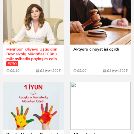
Mehriban Əliyeva Uşaqların
Aktyora cinayət işi açıldı
Beynəlxalq Müdafiəsi Günü
münasibətilə paylaşım edib -
FOTO
09:10
01 İyun 2025
09:00
01 İyun 2025